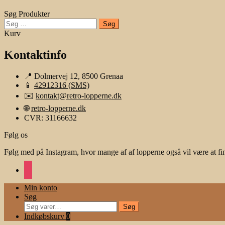
Søg Produkter
Søg
efter:
Kurv
Kontaktinfo
📍 Dolmervej 12, 8500 Grenaa
📱
42912316 (SMS)
✉️
kontakt@retro-lopperne.dk
🌐
retro-lopperne.dk
CVR: 31166632
Følg os
Følg med på Instagram, hvor mange af af lopperne også vil være at fi
instagram
Min konto
Søg
Søg
Søg
efter:
Indkøbskurv
0