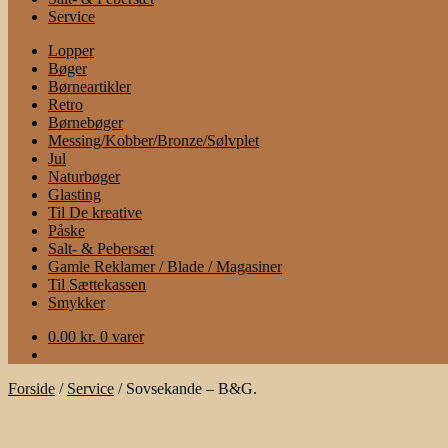
Service
Lopper
Bøger
Børneartikler
Retro
Børnebøger
Messing/Kobber/Bronze/Sølvplet
Jul
Naturbøger
Glasting
Til De kreative
Påske
Salt- & Pebersæt
Gamle Reklamer / Blade / Magasiner
Til Sættekassen
Smykker
0.00
kr.
0 varer
Forside
/
Service
/
Sovsekande – B&G.