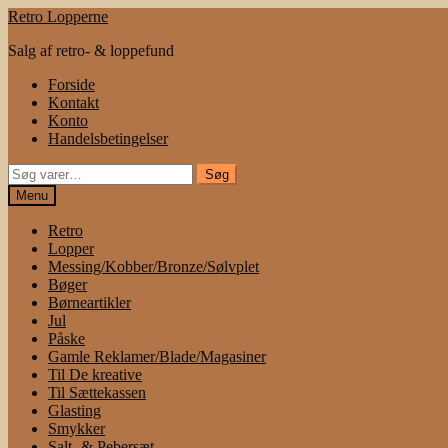
Spring
Spring
Retro Lopperne
til
til
Salg af retro- & loppefund
navigation
indhold
Forside
Kontakt
Konto
Handelsbetingelser
Søg
Søg
efter:
Menu
Retro
Lopper
Messing/Kobber/Bronze/Sølvplet
Bøger
Børneartikler
Jul
Påske
Gamle Reklamer/Blade/Magasiner
Til De kreative
Til Sættekassen
Glasting
Smykker
Salt- & Pebersæt