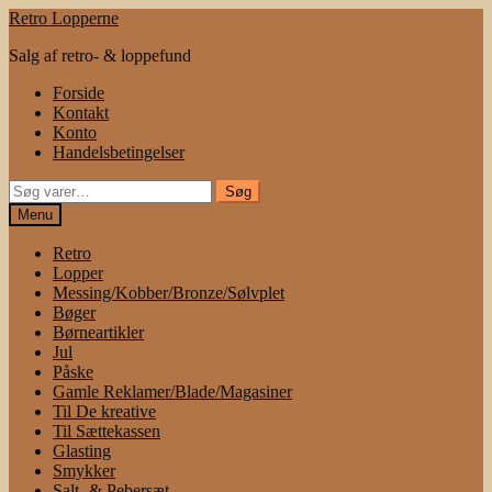
Spring
Spring
Retro Lopperne
til
til
Salg af retro- & loppefund
navigation
indhold
Forside
Kontakt
Konto
Handelsbetingelser
Søg
Søg
efter:
Menu
Retro
Lopper
Messing/Kobber/Bronze/Sølvplet
Bøger
Børneartikler
Jul
Påske
Gamle Reklamer/Blade/Magasiner
Til De kreative
Til Sættekassen
Glasting
Smykker
Salt- & Pebersæt